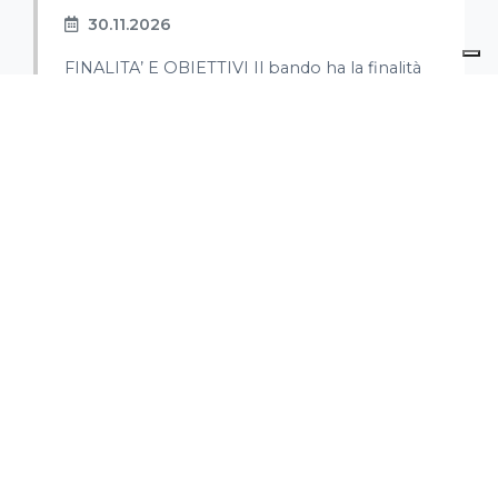
30.11.2026
FINALITA’ E OBIETTIVI Il bando ha la finalità
di sostenere le imprese nel ...
REGIONE PUGLIA - PROGETTI A
SOSTEGNO DELLE CER - TARANTO
30.11.2026
FINALITA' E OBIETTIVI La misura è finalizzata
a sostenere le Comunità...
C.C.I.A.A. BARI – BANDO START UP
2026
20.09.2026