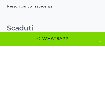
Nessun bando in scadenza
Scaduti
WHATSAPP
CCIAA di Lecce. Bando Turismo e
Industria culturale
30.06.2021
Finalità La Camera di Commercio di Lecce
intende sostenere il sistema imprenditori...
Regione Umbria- Aiuti alle imprese