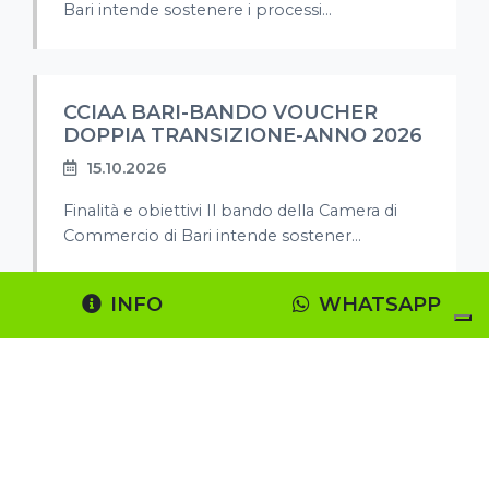
Bari intende sostenere i processi...
CCIAA BARI-BANDO VOUCHER
DOPPIA TRANSIZIONE-ANNO 2026
15.10.2026
Finalità e obiettivi Il bando della Camera di
Commercio di Bari intende sostener...
INFO
WHATSAPP
CCIAA FOGGIA-Voucher Doppia
Transizione 2026
15.10.2026
Finalità e obiettivi La Camera di Commercio di
Foggia, tramite il proprio Punto ...