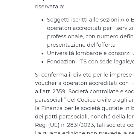
riservata a:
Soggetti iscritti alle sezioni A o 
operatori accreditati per I serviz
professionale, con numero definit
presentazione dell’offerta;
Università lombarde e consorzi u
Fondazioni ITS con sede legale/
Si conferma il divieto per le imprese d
voucher a operatori accreditati con i 
all’art. 2359 “Società controllate e so
parasociali” del Codice civile o agli a
la Finanza per le società quotate in 
dei patti parasociali, nonché della loro
Reg. (UE) n. 2831/2023, tali società c
La quarta edizione non prevede la se