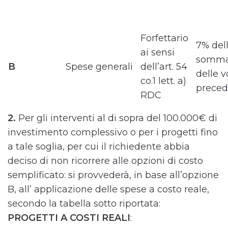
Forfettario
7% del
ai sensi
somm
B
Spese generali
dell’art. 54
delle v
co.1 lett. a)
preced
RDC
2.
Per gli interventi al di sopra del 100.000€ di
investimento complessivo o per i progetti fino
a tale soglia, per cui il richiedente abbia
deciso di non ricorrere alle opzioni di costo
semplificato: si provvederà, in base all’opzione
B, all’ applicazione delle spese a costo reale,
secondo la tabella sotto riportata:
PROGETTI A COSTI REALI
: