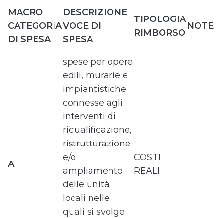
MACRO
DESCRIZIONE
TIPOLOGIA
CATEGORIA
VOCE DI
NOTE
RIMBORSO
DI SPESA
SPESA
spese per opere
edili, murarie e
impiantistiche
connesse agli
interventi di
riqualificazione,
ristrutturazione
e/o
COSTI
A
ampliamento
REALI
delle unità
locali nelle
quali si svolge