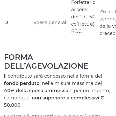
Forfettario
ai sensi
7% del
dell’art. 54
somm
D
Spese generali
co.1 lett. a)
delle v
RDC
preced
FORMA
DELL’AGEVOLAZIONE
Il contributo sarà concesso nella forma del
fondo perduto
, nella misura massima del
40% della spesa ammessa
e per un importo,
comunque,
non superiore a complessivi €
50.000
.