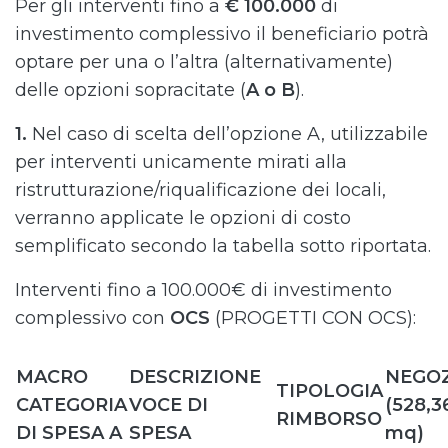
Per gli interventi fino a
€ 100.000
di
investimento complessivo il beneficiario potrà
optare per una o l’altra (alternativamente)
delle opzioni sopracitate (
A o B
).
1.
Nel caso di scelta dell’opzione A, utilizzabile
per interventi unicamente mirati alla
ristrutturazione/riqualificazione dei locali,
verranno applicate le opzioni di costo
semplificato secondo la tabella sotto riportata.
Interventi fino a 100.000€ di investimento
complessivo con
OCS
(PROGETTI CON OCS):
MACRO
DESCRIZIONE
NEGOZ
TIPOLOGIA
CATEGORIA
VOCE DI
(528,3
RIMBORSO
DI SPESA A
SPESA
mq)