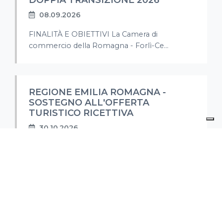
DOPPIA TRANSIZIONE 2026
08.09.2026
FINALITÀ E OBIETTIVI La Camera di
commercio della Romagna - Forlì-Ce...
REGIONE EMILIA ROMAGNA -
SOSTEGNO ALL'OFFERTA
TURISTICO RICETTIVA
30.10.2026
FINALITA' E OBIETTIVI La misura intende
sostenere gli investimenti necessari p...
CCIAA MODENA - BANDO A
SOSTEGNO DELLE NEOIMPRESE