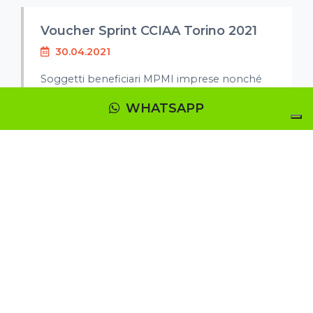
Voucher Sprint CCIAA Torino 2021
30.04.2021
Soggetti beneficiari MPMI imprese nonché
gli altri soggetti che esercitano un&rsq...
WHATSAPP
CCIAA Lecce - Voucher Digitale
2021
30.06.2021
Soggetti beneficiari Possono prsentare
domande le Micro o Piccole o Medie impres
con sede...