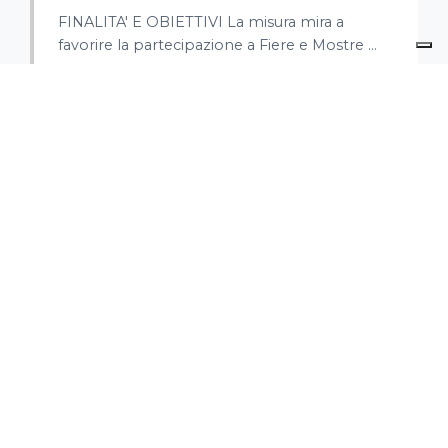
FINALITA' E OBIETTIVI La misura mira a
favorire la partecipazione a Fiere e Mostre ...
REGIONE SARDEGNA - AIUTI PER
PIANI DI INNOVAZIONE DELLE
MPMI NELLE KET
31.12.2027
FINALITA' E OBIETTIVI La misura mira a
incrementare la capacità di innovazio...
REGIONE SARDEGNA - VOUCHER
STARTUP INNOVATIVE 2025
30.04.2027