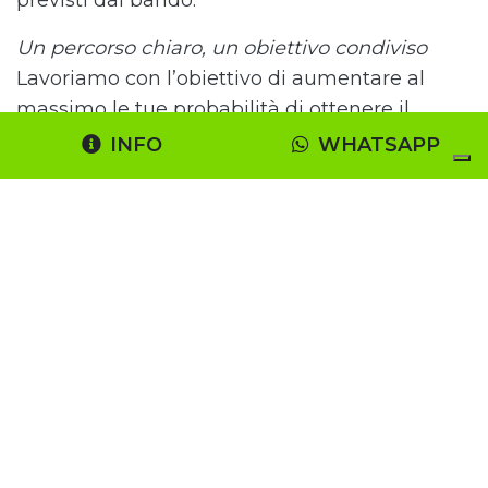
previsti dal bando.
Un percorso chiaro, un obiettivo condiviso
Lavoriamo con l’obiettivo di aumentare al
massimo le tue probabilità di ottenere il
contributo, ma anche di alleggerirti da ogni
INFO
WHATSAPP
onere tecnico-burocratico. Il nostro lavoro non
si limita a inviare una domanda: è un progetto
che curiamo insieme, dall’idea iniziale
all'ottenimento finale del contributo.
Richiedi consulenza sul bando