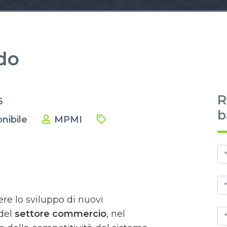
do
R
6
b
nibile
MPMI
I
ere lo sviluppo di nuovi
del
settore commercio
, nel