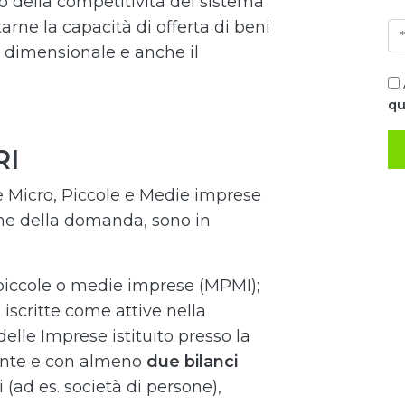
o della competitività del sistema
rne la capacità di offerta di beni
ta dimensionale e anche il
qu
RI
e Micro, Piccole e Medie imprese
one della domanda, sono in
 piccole o medie imprese (MPMI);
iscritte come attive nella
elle Imprese istituito presso la
ente e con almeno
due bilanci
i (ad es. società di persone),