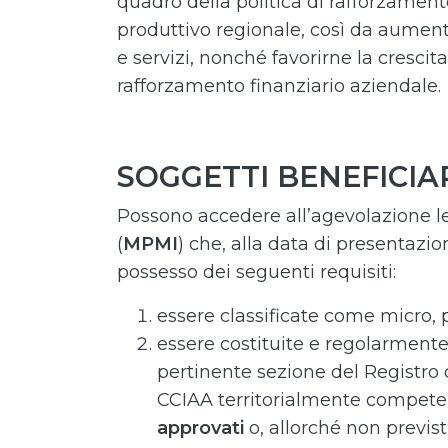
quadro della politica di rafforzament
produttivo regionale, così da aumenta
e servizi, nonché favorirne la cresci
rafforzamento finanziario aziendale.
SOGGETTI BENEFICIA
Possono accedere all’agevolazione l
(
MPMI
) che, alla data di presentazi
possesso dei seguenti requisiti:
essere classificate come micro,
essere costituite e regolarmente 
pertinente sezione del Registro d
CCIAA territorialmente compet
approvati
o, allorché non previst